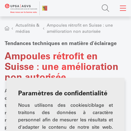
Actualités &
Ampoules rétrofit en Suisse : une
médias
amélioration non autorisée
Tendances techniques en matière d'éclairage
Ampoules rétrofit en
Suisse : une amélioration
non autorisée
Améliorer la sécurité routière tout en réduisant la
Paramètres de confidentialité
consommation d'énergie et les émissions de CO2 du
trafic routier : les ampoules rétrofit promettent un
Nous utilisons des cookies/ciblage et
meilleur éclairage et une consommation d'énergie
traitons des données à caractère
réduite grâce à la technologie LED, mais elles ne sont
personnel afin de mesurer les résultats et
pas autorisées dans notre pays. Comment la Suisse
d'adapter le contenu de notre site web.