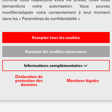
 questions
demandons votre autorisation. Vous pouvez
modifier/adapter votre consentement à tout moment
dans les « Paramètres de confidentialité ».
 vos collaborateurs, vos clients ou votre importateur ? Le 
maines juridiques pertinents pour le secteur automobile !
Accepter tous les cookies
éficier de conseils juridiques gratuits auprès du service j
Accepter les cookies nécessaires
Informations complémentaires
r au secrétariat de l'UP
Déclaration de
protection des
Mentions légales
données