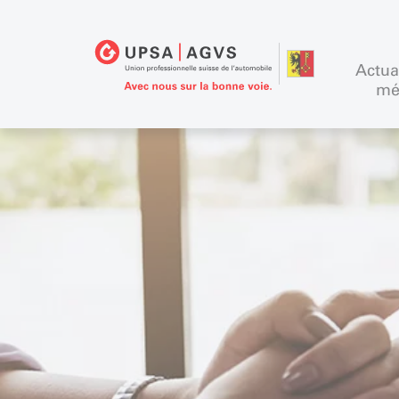
Actua
mé