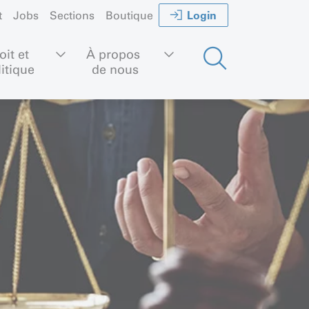
Login
t
Jobs
Sections
Boutique
oit et 
À propos 
litique
de nous