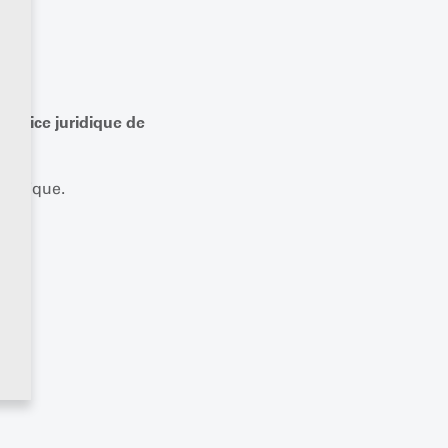
service juridique de
uridique.
SA