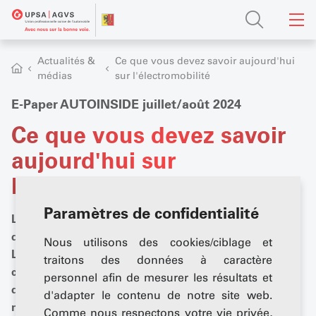
Actualités &
Ce que vous devez savoir aujourd'hui
médias
sur l'électromobilité
E-Paper AUTOINSIDE juillet/août 2024
Ce que vous devez savoir
aujourd'hui sur
l'électromobilité
Paramètres de confidentialité
L'édition d'été d'AUTOINSIDE est placée sous le signe
de la mobilité électrique et des biens d'équipement.
Nous utilisons des cookies/ciblage et
Lisez comment la transmission électrique est
traitons des données à caractère
considérée comme une opportunité du point de vue
personnel afin de mesurer les résultats et
des garages et pourquoi les outils de diagnostic
d'adapter le contenu de notre site web.
modernes deviennent de plus en plus importants.
Comme nous respectons votre vie privée,