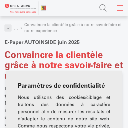
Convaincre la clientèle grâce à notre savoir-faire et
…
notre expérience
E-Paper AUTOINSIDE juin 2025
Convaincre la clientèle
grâce à notre savoir-faire et
notre expérience
Paramètres de confidentialité
L'édition de juin d'AUTOINSIDE met l'accent sur des
thèmes pratiques : service & technique et occasions.
Nous utilisons des cookies/ciblage et
En effet, avec un équipement adapté et des outils
traitons des données à caractère
numériques, les garages peuvent travailler plus
personnel afin de mesurer les résultats et
efficacement et de manière plus orientée vers le client,
d'adapter le contenu de notre site web.
ce qui constitue un véritable avantage concurrentiel.
Comme nous respectons votre vie privée,