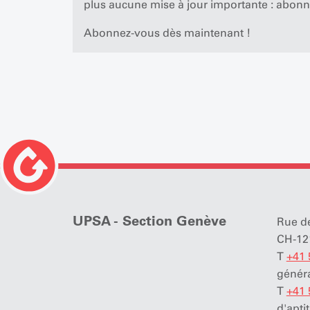
plus aucune mise à jour importante : abonn
Abonnez-vous dès maintenant !
UPSA - Section Genève
Rue de
CH-12
T
+41 
gén
T
+41 
d'apti