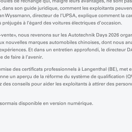
oules de rechange qui, malgré leurs avantages, ne sont pas
ue, dans son guide juridique, comment les exploitants peuve
stian Wyssmann, directeur de l’UPSA, explique comment la c
es préjugés à l’égard des voitures électriques d’occasion.
vente», nous revenons sur les Autotechnik Days 2026 organ
x nouvelles marques automobiles chinoises, dont nous anal
expériences. Et dans un entretien approfondi, le directeur 
de faire à l’avenir.
ise des certificats professionnels à Langenthal (BE), met en
donne un aperçu de la réforme du système de qualification (
 des conseils pour aider les exploitants à attirer des person
sormais disponible en version numérique.