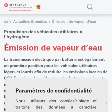
Actualités & médias
Émission de vapeur d’eau
Propulsion des véhicules utilitaires à
l’hydrogène
Émission de vapeur d’eau
La transmission électrique par batterie est également
en première position pour les véhicules utilitaires
légers et lourds afin de réduire les émissions locales de
CO2. En raison du poids élevé des batteries, qui sont ­
installées au détriment de la charge utile, et de leur
Paramètres de confidentialité
coût élevé, la question d’une alternative à moyen et
long terme se pose. L’hydrogène pourrait constituer
Nous utilisons des cookies/ciblage et
une alternative valable dans les piles à combustible ou
traitons des données à caractère
les moteurs à ­combustion.