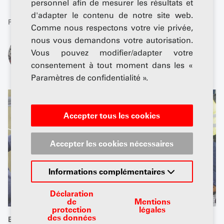
personnel afin de mesurer les résultats et
d'adapter le contenu de notre site web.
Publié: 18 novembre 2025
Comme nous respectons votre vie privée,
nous vous demandons votre autorisation.
De
Vous pouvez modifier/adapter votre
Andreas Senger
consentement à tout moment dans les «
Paramètres de confidentialité ».
Accepter tous les cookies
Accepter les cookies nécessaires
Informations complémentaires
Déclaration
de
Mentions
protection
légales
des données
En Suisse aussi, on travaille assidûment sur le moteur à