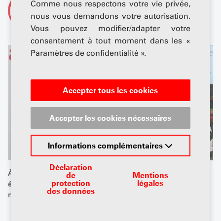
Comme nous respectons votre vie privée,
De
AGVS-Newsdesk
nous vous demandons votre autorisation.
Vous pouvez modifier/adapter votre
consentement à tout moment dans les «
Paramètres de confidentialité ».
Accepter tous les cookies
Accepter les cookies nécessaires
Informations complémentaires
Déclaration
À la tête de Routesuisse pour 2026/27 : Peter Grünenfelder a
de
Mentions
protection
légales
été élu nouveau président de l'association faîtière. Photo :
des données
médias de l’UPSA