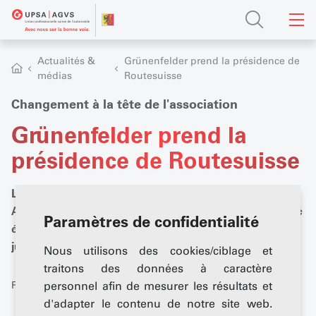
Actualités &
Grünenfelder prend la présidence de
médias
Routesuisse
Changement à la tête de l'association
Grünenfelder prend la
présidence de Routesuisse
Lors de la 81e assemblée générale de Routesuisse à
Altishofen (LU), Peter Grünenfelder (Auto-Suisse) a été
Paramètres de confidentialité
élu nouveau président de l'association faîtière. Le
juriste Henri Bernhard devient le nouveau directeur.
Nous utilisons des cookies/ciblage et
traitons des données à caractère
Publié: 20 mai 2026
personnel afin de mesurer les résultats et
d'adapter le contenu de notre site web.