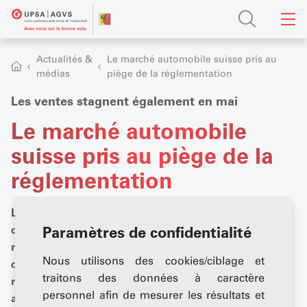
Actualités &
Le marché automobile suisse pris au
médias
piège de la réglementation
Les ventes stagnent également en mai
Le marché automobile
suisse pris au piège de la
réglementation
Le marché automobile suisse ne parvient pas à
décoller. Avec 91 341 nouvelles immatriculations en
Paramètres de confidentialité
mai, le marché n’a pas progressé d’un pouce depuis le
Nous utilisons des cookies/ciblage et
début de l’année (+0,0 %). La part des véhicules
traitons des données à caractère
rechargeables dans les nouvelles immatriculations
personnel afin de mesurer les résultats et
atteint désormais 35,4 % depuis le début de l’année.