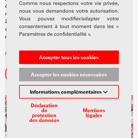
Comme nous respectons votre vie privée,
également passionnant en mars en raison de la
nous vous demandons votre autorisation.
nouvelle série sur l'e-mobilité, du test des pneus d'été
Vous pouvez modifier/adapter votre
2024 du TCS, ainsi que des deux grands thèmes
consentement à tout moment dans les «
complets que sont le business et les pneus et les
Paramètres de confidentialité ».
roues.
Publié: 01 mars 2024
Accepter tous les cookies
De
Accepter les cookies nécessaires
AGVS-Newsdesk
Informations complémentaires
Déclaration
de
Mentions
protection
légales
des données