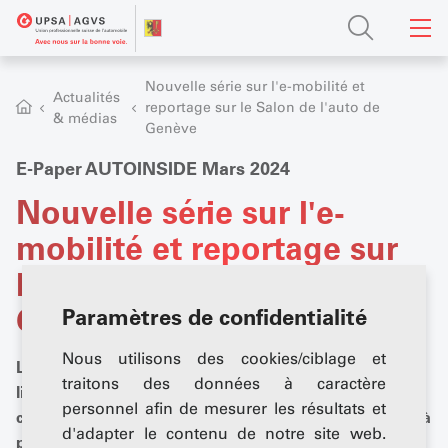
Nouvelle série sur l'e-mobilité et
Actualités
reportage sur le Salon de l'auto de
& médias
Genève
E-Paper AUTOINSIDE Mars 2024
Nouvelle série sur l'e-
mobilité et reportage sur
le Salon de l'auto de
Genève
Paramètres de confidentialité
Nous utilisons des cookies/ciblage et
Le Salon de l'automobile de Genève (GIMS) a enfin eu
traitons des données à caractère
lieu lors de son centenaire - et AUTOINSIDE raconte
personnel afin de mesurer les résultats et
comment il s'est déroulé. Mais le magazine spécialisé à
d'adapter le contenu de notre site web.
plus fort tirage de la branche automobile est