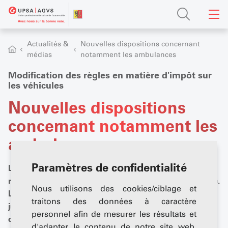
Actualités &
Nouvelles dispositions concernant
médias
notamment les ambulances
Modification des règles en matière d'impôt sur
les véhicules
Nouvelles dispositions
concernant notamment les
ambulances
Paramètres de confidentialité
Le régime fiscal applicable aux véhicules soumis à la
redevance sur le trafic des poids lourds va être modifié.
Nous utilisons des cookies/ciblage et
La directive 68 sera adaptée en conséquence au 1er
traitons des données à caractère
juillet 2026. Cela concerne par exemple l'importation
personnel afin de mesurer les résultats et
d'ambulances.
d'adapter le contenu de notre site web.