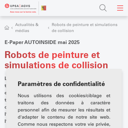
Actualités &
Robots de peinture et simulations
médias
de collision
E-Paper AUTOINSIDE mai 2025
Robots de peinture et
simulations de collision
L'édition de mai d'AUTOINSIDE se concentre sur deux
Paramètres de confidentialité
thèmes centraux de la branche automobile suisse : la
carrosserie et la sécurité. Il y est question de
Nous utilisons des cookies/ciblage et
technologies modernes, de solutions pratiques et de
traitons des données à caractère
développements actuels. Et dans la grande interview,
personnel afin de mesurer les résultats et
l'AUTONSIDE présente le nouveau directeur de
d'adapter le contenu de notre site web.
l'UPSA, Christian Wyssmann.
Comme nous respectons votre vie privée,