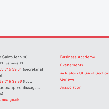
 Saint-Jean 98
Business Academy
11 Genève 11
Événements
58 715 39 61
(secrétariat
Actualités UPSA et Sectio
éral)
Genève
58 715 38 96
(tests
Association
tudes, apprentissages,
s)
upsa-ge.ch