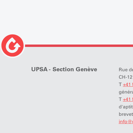
UPSA - Section Genève
Rue de
CH-12
T
+41 
gén
T
+41 
d'apti
brevet
info
@