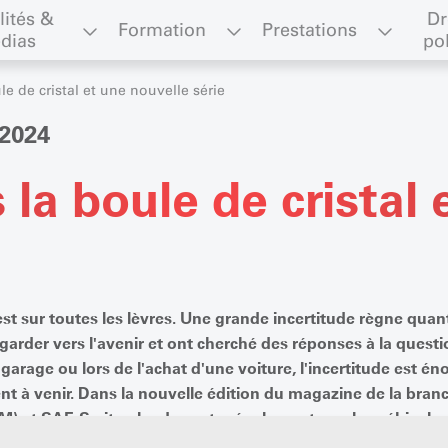
lités & 
Dr
Formation
Prestations
dias
po
e de cristal et une nouvelle série
2024
la boule de cristal 
t sur toutes les lèvres. Une grande incertitude règne qua
garder vers l'avenir et ont cherché des réponses à la quest
 garage ou lors de l'achat d'une voiture, l'incertitude est é
nt à venir. Dans la nouvelle édition du magazine de la bran
) et SAE-Switzerland montre également que les véhicules él